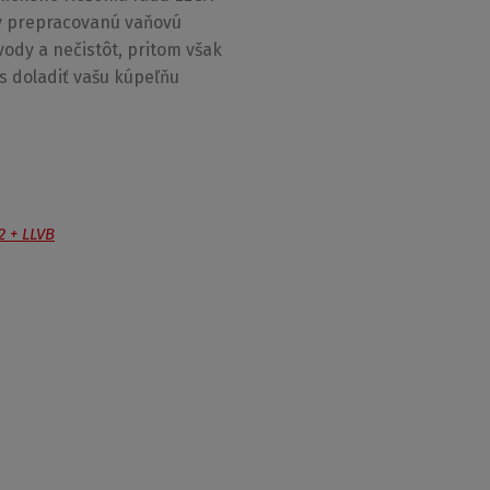
ky prepracovanú vaňovú
vody a nečistôt, pritom však
as doladiť vašu kúpeľňu