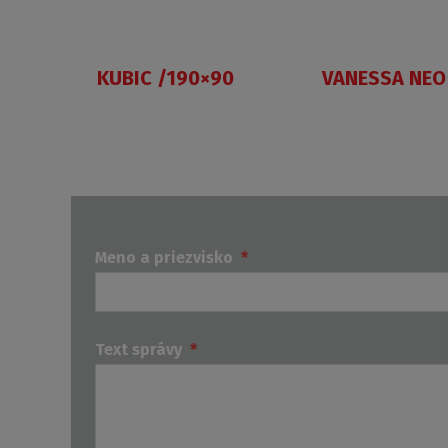
KUBIC /190×90
VANESSA NEO
Meno a priezvisko
*
Text správy
*