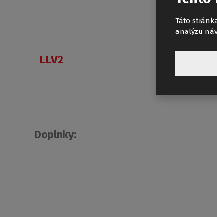
Táto stránka
analýzu náv
LLV2
Doplnky: