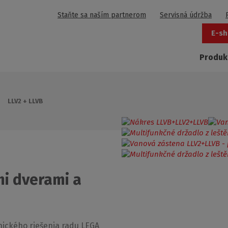
Staňte sa naším partnerom
Servisná údržba
E-sh
Produk
LLV2 + LLVB
i dverami a
nického riešenia radu LEGA