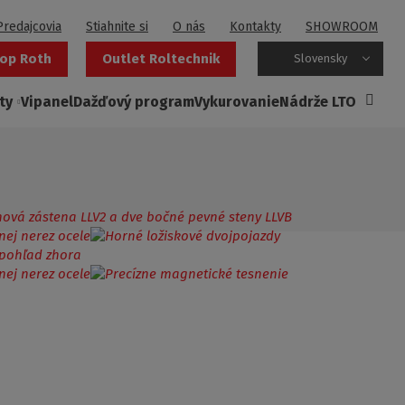
Predajcovia
Stiahnite si
O nás
Kontakty
SHOWROOM
op Roth
Outlet Roltechnik
Slovensky
ty
Vipanel
Dažďový program
Vykurovanie
Nádrže LTO