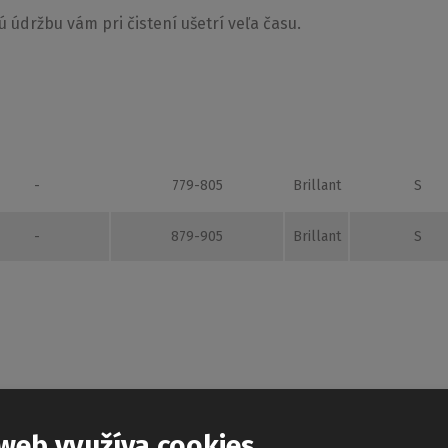
 údržbu vám pri čistení ušetrí veľa času.
685
1570-1605
Brillant
S
 pravom prevedenie, v rôzných rozmeroch. Je vhodná predo
-
679-705
Brillant
S
í na povrchu ochrannú vrstvu, ktorá zabraňuje usadzovaniu 
iť.
-
729-755
Brillant
S
-
779-805
Brillant
S
-
879-905
Brillant
S
web využíva cookies