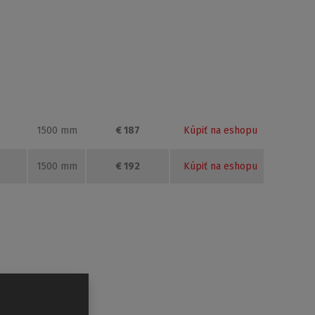
1500 mm
€ 438
Kúpiť na eshopu
všetkým pre inštaláciu na
obdĺžníkové vane
.
1500 mm
€ 172
Kúpiť na eshopu
nečistôt, mastnot a vodného kameňa. Vode steká
1500 mm
€ 177
Kúpiť na eshopu
1500 mm
€ 187
Kúpiť na eshopu
1500 mm
€ 192
Kúpiť na eshopu