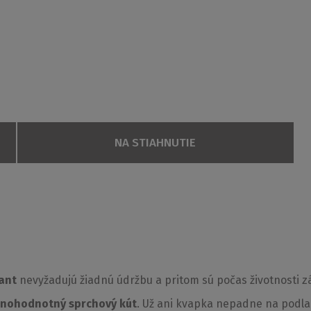
NA STIAHNUTIE
upný otvor (c)
Inštalačný rozmer (y)
Profil
Spôsob dod
485
1170-1205
Brillant
S
2 + LLVB
585
1370-1405
Brillant
S
lant
nevyžadujú žiadnú údržbu a pritom sú počas životnosti z
685
1470-1505
Brillant
S
lnohodnotný sprchový kút
. Už ani kvapka nepadne na podla