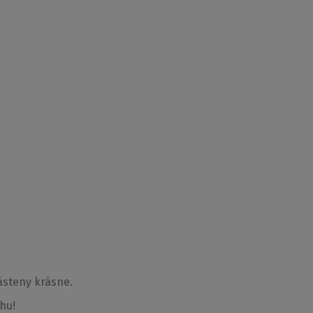
ania
Výška (h)
Cena bez DPH
1500 mm
€ 359
Kúpiť na eshopu
1500 mm
€ 398
Kúpiť na eshopu
ásteny krásne.
1500 mm
€ 423
Kúpiť na eshopu
hu!