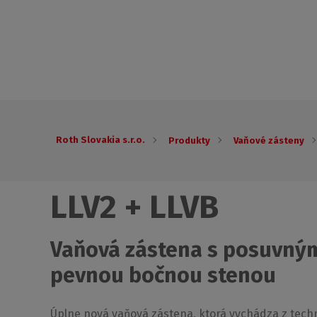
Roth Slovakia s.r.o.
Produkty
Vaňové zásteny
LLV2 + LLVB
Vaňová zástena s posuvným
pevnou bočnou stenou
Úplne nová vaňová zástena, ktorá vychádza z tech