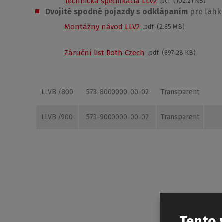
Technická špecifikácia LLV2
pdf
102.21 KB
Dvojité spodné pojazdy s odklápaním
pre ľahkú
LLV2 /1600
572-1600000-00-02
Transparent
Montážny návod LLV2
pdf
2.85 MB
Vaňovú zástenu dodávame v univerzálnom levom aj
LLVB /700
573-7000000-00-02
Transparent
Špeciálna patentovana úprava skla
RothETC
vytvor
Záruční list Roth Czech
pdf
897.28 KB
po skle tak dokonalo, že už ho takmer nemusite čist
LLVB /750
573-7500000-00-02
Transparent
LLVB /800
573-8000000-00-02
Transparent
LLVB /900
573-9000000-00-02
Transparent
Podobné produkty:
Tento 