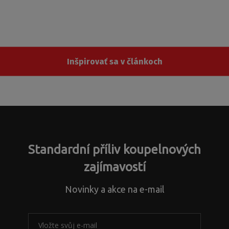
akéhokoľvek priestoru. Už ste premýšľali, kde by sa vám hodil a
či vybrať drevo, kameň, alebo modernú a nadčasovú imitáciu
betónovej stierky? Inšpirujte sa.
Inšpirovať sa v článkoch
Standardní příliv koupelnových
zajímavostí
Novinky a akce na e-mail