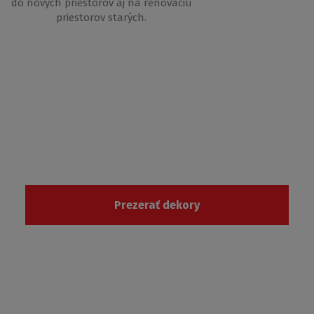
do nových priestorov aj na renováciu
priestorov starých.
Vyberajte z dizajnových vzorov a 3D
textúr
Prezerať dekory