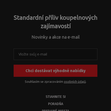
odoslať
Standardní příliv koupelnových
zajímavostí
Novinky a akce na e-mail
Chci dostávat výhodné nabídky
Souhlasím se zpracováním
osobních údajů
.
STIAHNITE SI
PORADŇA