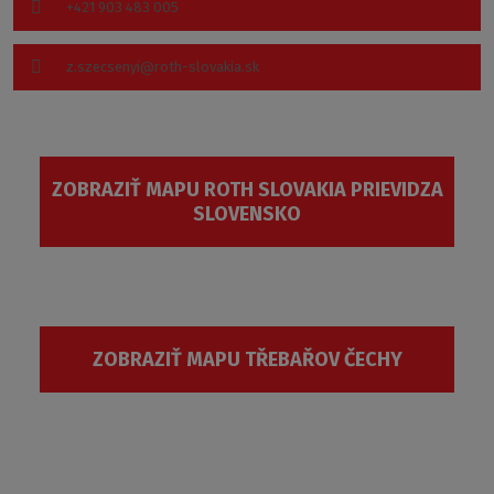
+421 903 483 005
z.szecsenyi@roth-slovakia.sk
ZOBRAZIŤ MAPU ROTH SLOVAKIA PRIEVIDZA
SLOVENSKO
ZOBRAZIŤ MAPU TŘEBAŘOV ČECHY