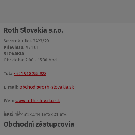
Roth Slovakia s.r.o.
Severná ulica 2423/29
Prievidza
971 01
SLOVAKIA
Otv. doba: 7:00 - 15:30 hod
Tel.:
+421 910 255 923
E-mail:
obchod@roth-slovakia.sk
Web:
www.roth-slovakia.sk
GPS:
48°46'18.0"N 18°38'31.6"E
Obchodní zástupcovia