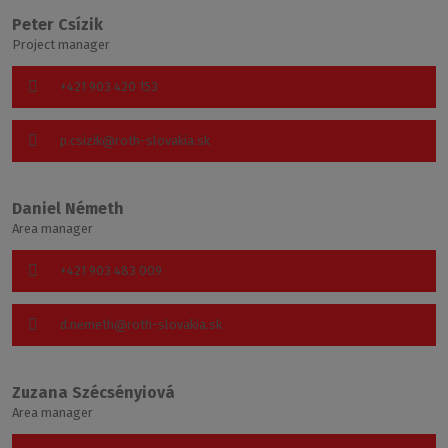
Peter Csízik
Project manager
+421 903 420 153
p.csizik@roth-slovakia.sk
Daniel Németh
Area manager
+421 903 483 009
d.nemeth@roth-slovakia.sk
Zuzana Szécsényiová
Area manager