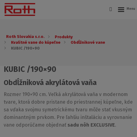
Roth Slovakia s.r.o.
Produkty
Kvalitné vane do kúpeľne
Obdĺžnikové vane
KUBIC /190×90
KUBIC /190×90
Obdĺžniková akrylátová vaňa
Rozmer 190×90 cm. Veľká akrylátová vaňa v modernom
tvare, ktorá dobre pristane do priestrannej kúpeľne, kde
sa vďaka svojmu symetrickému tvaru môže stať vkusným
dominantným prvkom. Pre ľahšiu inštaláciu a vyrovnanie
vane odporúčame objednať
sadu nôh EXCLUSIVE
.