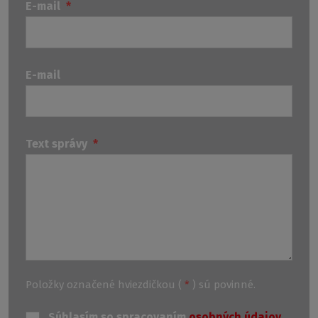
E-mail
*
E-mail
Text správy
*
Položky označené hviezdičkou (
*
) sú povinné.
Súhlasím so spracovaním
osobných údajov
.