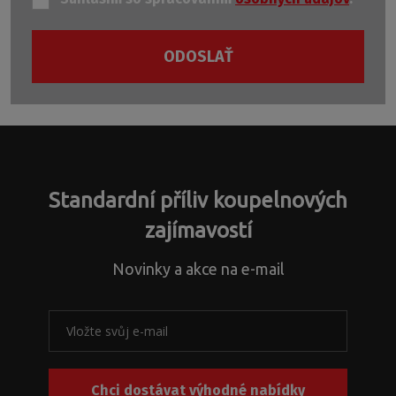
ODOSLAŤ
Formulár
sa
nepodarilo
odoslať
Standardní příliv koupelnových
zajímavostí
Novinky a akce na e-mail
Chci dostávat výhodné nabídky