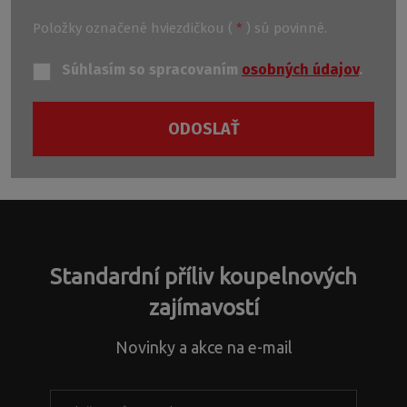
Položky označené hviezdičkou (
*
) sú povinné.
Súhlasím so spracovaním
osobných údajov
.
ODOSLAŤ
Formulár
sa
nepodarilo
odoslať
Standardní příliv koupelnových
zajímavostí
Novinky a akce na e-mail