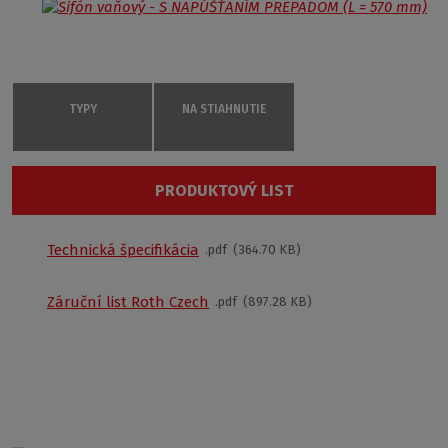
TYPY
NA STIAHNUTIE
Sifón vaňový - S NAPÚŠŤANÍM PREPADOM
PRODUKTOVÝ LIST
8100022
S
Technická špecifikácia
pdf
364.70 KB
Podobné produkty:
570 mm
€ 121
Záruční list Roth Czech
pdf
897.28 KB
Kúpiť na eshopu