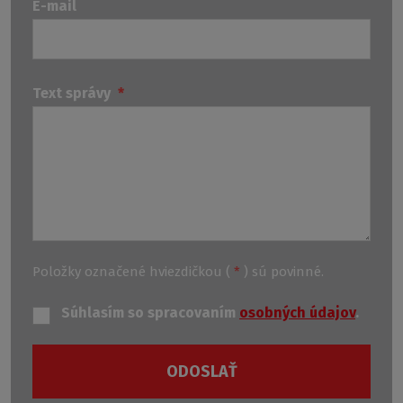
E-mail
Text správy
*
Položky označené hviezdičkou (
*
) sú povinné.
Súhlasím so spracovaním
osobných údajov
.
ODOSLAŤ