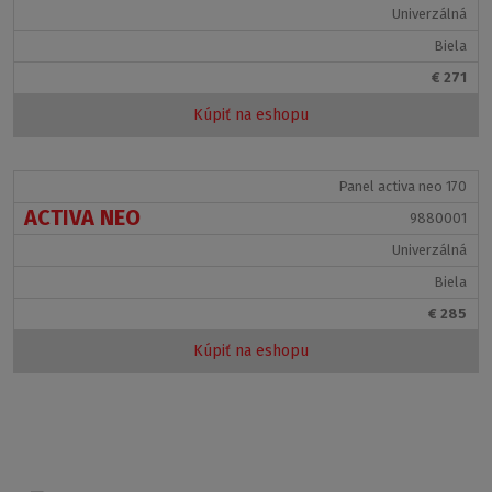
Univerzálná
Biela
€ 271
Kúpiť na eshopu
Panel activa neo 170
ACTIVA NEO
9880001
Univerzálná
Biela
€ 285
Kúpiť na eshopu
Doplnky: