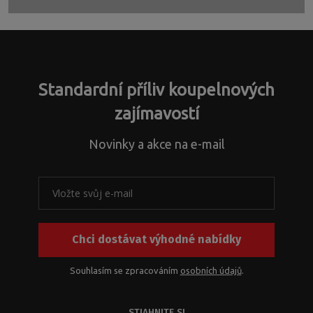
Formulár
sa
nepodarilo
odoslať
Standardní příliv koupelnových
zajímavostí
Novinky a akce na e-mail
Chci dostávat výhodné nabídky
Souhlasím se zpracováním
osobních údajů
.
STIAHNITE SI