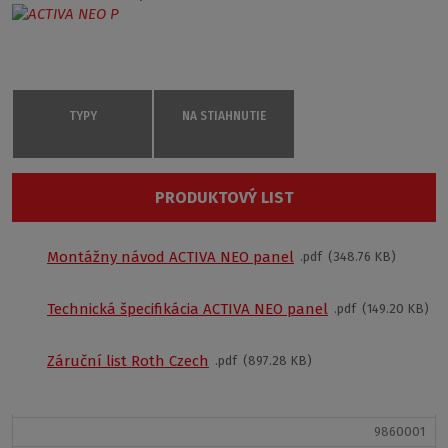
TYPY
NA STIAHNUTIE
Panel activa neo 150
PRODUKTOVÝ LIST
9840001
Univerzálná
Montážny návod ACTIVA NEO panel
pdf
348.76 KB
Podobné produkty:
Biela
€ 261
Technická špecifikácia ACTIVA NEO panel
pdf
149.20 KB
Kúpiť na eshopu
Záruční list Roth Czech
pdf
897.28 KB
Panel activa neo 160
9860001