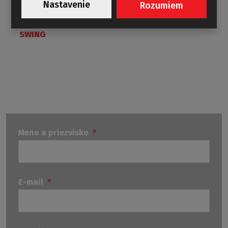
Nastavenie
Rozumiem
SWING
Meno a priezvisko
*
E-mail
*