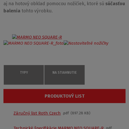
aj na hotový obklad pomocou nožičiek, ktoré sú
súčasťou
balenia
tohto výrobku.
TYPY
NA STIAHNUTIE
MARMO NEO SQUARE-R /800x900
PRODUKTOVÝ LIST
MAN SQ 080090 2E
MARMO NEO SQUARE-R
je nízka
obdĺžniková
sprchovacia vanička
z liateho mramoru,
ktorá skvelo
900 × 800
Záručný list Roth Czech
pdf
897.28 KB
doplní váš sprchový kút. Táto vanička je snom mnohých z
30 mm
nás. Tak nechajte svoje sny, nech sa stanú skutočnosťou.
S
Technické špecifikácie MARMO NEO SQUARE-R
pdf