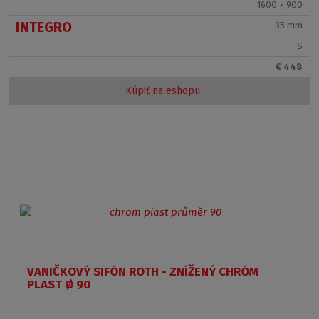
1600 × 900
INTEGRO
35 mm
S
€ 448
Kúpiť na eshopu
Doplnky:
VANIČKOVÝ SIFÓN ROTH - ZNÍŽENÝ CHRÓM
PLAST Ø 90