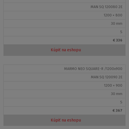
a
ihneď kúpte
SOLID SURFACE CLEANER
.
MAN SQ 120080 2E
1200 × 800
30 mm
S
Podobné produkty:
€ 336
Kúpiť na eshopu
MARMO NEO SQUARE-R /1200x900
MAN SQ 120090 2E
1200 × 900
30 mm
S
€ 367
Kúpiť na eshopu