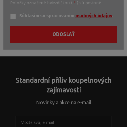
Položky označené hviezdičkou (
*
) sú povinné.
Súhlasím so spracovaním
osobných údajov
.
ODOSLAŤ
Formulár
sa
nepodarilo
odoslať
Standardní příliv koupelnových
zajímavostí
Novinky a akce na e-mail