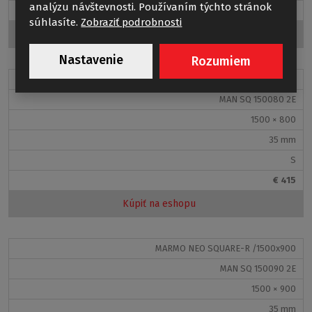
analýzu návštevnosti. Používaním týchto stránok
€ 404
súhlasíte.
Zobraziť podrobnosti
FLAT KVADRO_DLHÝ OBDĹŽNIK
Kúpiť na eshopu
Nastavenie
Rozumiem
MARMO NEO SQUARE-R /1500x800
MAN SQ 150080 2E
1500 × 800
35 mm
S
€ 415
Kúpiť na eshopu
MARMO NEO SQUARE-R /1500x900
MAN SQ 150090 2E
1500 × 900
35 mm