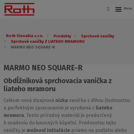
Roth Slovakia s.r.o.
Produkty
Sprchové vaničky
Sprchové vaničky Z LIATEHO MRAMORU
MARMO NEO SQUARE-R
MARMO NEO SQUARE-R
Obdĺžniková sprchovacia vanička z
liateho mramoru
Celkom nová dizajnová
nízka
vanička s dlhou životnosťou
a perfektným zpracovaním je vyrobená z
liateho
mramoru
. Tento prírodný materiál je predurčený
k osadeniu do luxusných kúpeľní. Prednosťou tejto
vaničky je
možnosť inštalácie
priamo na podlahu alebo