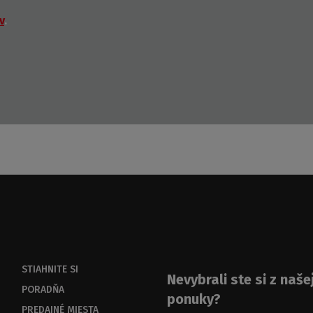
v
.
STIAHNITE SI
Nevybrali ste si z naše
PORADŇA
ponuky?
PREDAJNÉ MIESTA