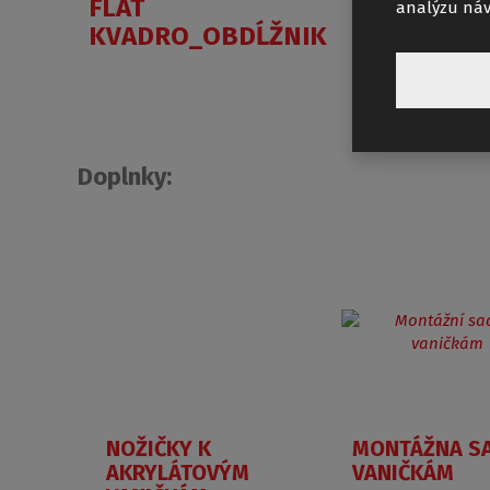
FLAT
INTEG
analýzu náv
KVADRO_OBDĹŽNIK
Doplnky:
NOŽIČKY K
MONTÁŽNA S
AKRYLÁTOVÝM
VANIČKÁM