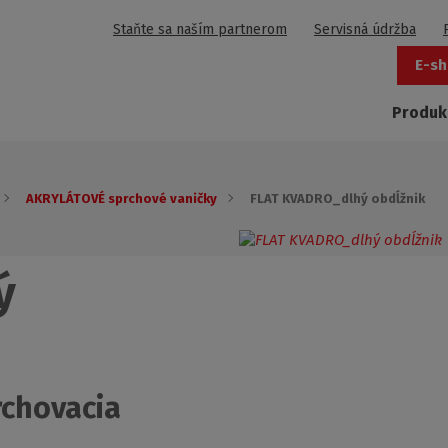
Staňte sa naším partnerom
Servisná údržba
E-sh
Produk
AKRYLÁTOVÉ sprchové vaničky
FLAT KVADRO_dlhý obdĺžnik
ý
rchovacia