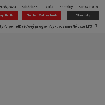
Predajcovia
Stiahnite si
O nás
Kontakty
SHOWROOM
op Roth
Outlet Roltechnik
Slovensky
ty
Vipanel
Dažďový program
Vykurovanie
Nádrže LTO