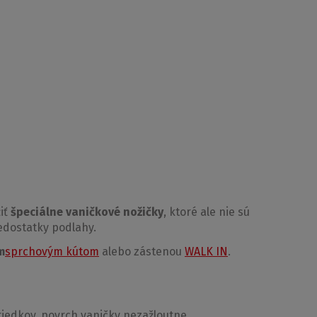
Cena bez DPH
€ 377
Kúpiť na eshopu
€ 415
Kúpiť na eshopu
iť
špeciálne vaničkové nožičky
, ktoré ale nie sú
edostatky podlahy.
m
sprchovým kútom
alebo zástenou
WALK IN
.
vou
. Vďaka tomu je mimoriadne pevná a odolná. Má
riedkov, povrch vaničky nezažloutne.