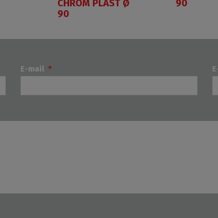
CHRÓM PLAST Ø
90
90
E-mail
*
E