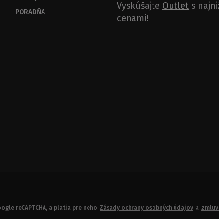
Vyskúšajte
Outlet
s najni
PORADŇA
cenami!
ogle reCAPTCHA, a platia pre neho
Zásady ochrany osobných údajov
a
zmluv