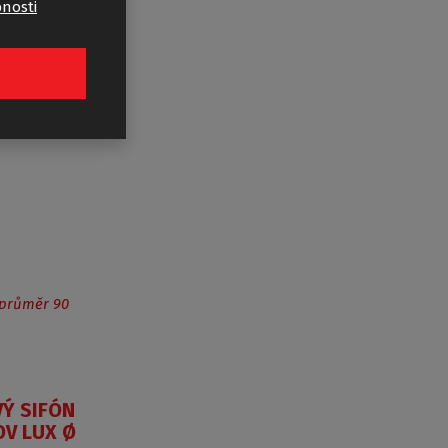
bnosti
Ý SIFÓN
OV LUX Ø