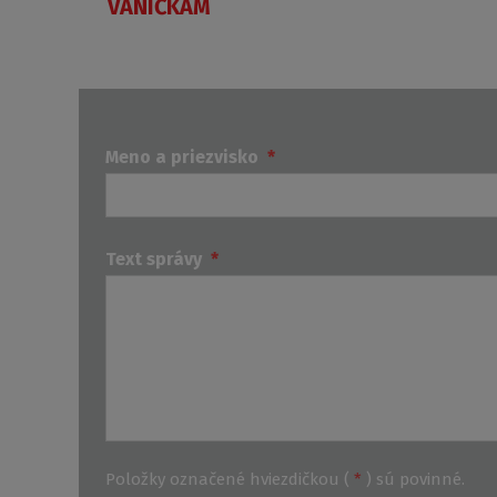
VANIČKÁM
Meno a priezvisko
*
Text správy
*
Položky označené hviezdičkou (
*
) sú povinné.