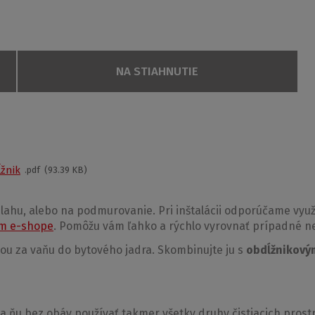
NA STIAHNUTIE
číslo
Rozmer
Výška (h)
Spôsob dodania
1500 × 750
60 mm
S
LAT KVADRO dlhý obdĺžník
ĺžnik
pdf
93.39 KB
1600 × 750
60 mm
S
lahu, alebo na podmurovanie. Pri inštalácii odporúčame využ
m e-shope
. Pomôžu vám ľahko a rýchlo vyrovnať prípadné n
ou za vaňu do bytového jadra. Skombinujte ju s
obdĺžnikový
riedneho liateho akrylátu a
vystužená sklolaminátovú vrst
na ňu bez obáv používať takmer všetky druhy čistiacich prost