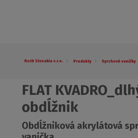
Roth Slovakia s.r.o.
Produkty
Sprchové vaničky
FLAT KVADRO_dlh
obdĺžnik
Obdĺžniková akrylátová sp
vanička