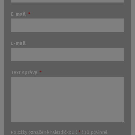
E-mail
*
E-mail
Text správy
*
Položky označené hviezdičkou (
*
) sú povinné.