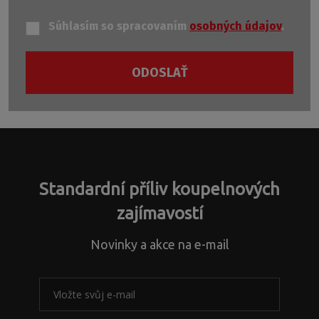
Súhlasím so spracovaním
osobných údajov
.
ODOSLAŤ
Formulár
sa
nepodarilo
odoslať
Standardní příliv koupelnových
zajímavostí
Novinky a akce na e-mail