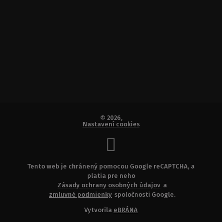
© 2026,
Nastavení cookies
Tento web je chránený pomocou Google reCAPTCHA, a
platia pre neho
Zásady ochrany osobných údajov
a
zmluvné podmienky
spoločnosti Google.
Vytvorila
eBRÁNA