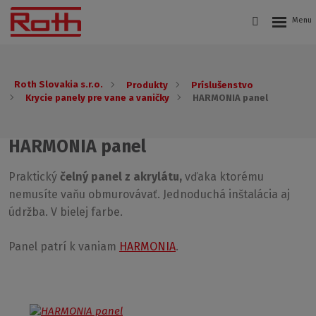
Roth Slovakia s.r.o.
Produkty
Príslušenstvo
Krycie panely pre vane a vaničky
HARMONIA panel
HARMONIA panel
Praktický
čelný panel z akrylátu,
vďaka ktorému
nemusíte vaňu obmurovávať. Jednoduchá inštalácia aj
údržba. V bielej farbe.
Panel patrí k vaniam
HARMONIA
.