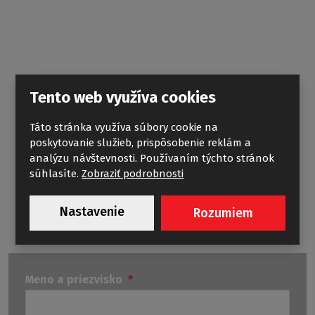
Tento web využíva cookies
Táto stránka využíva súbory cookie na
poskytovanie služieb, prispôsobenie reklám a
NOHY K VANIAM EXCLUSIVE
analýzu návštevnosti. Používaním týchto stránok
súhlasíte.
Zobraziť podrobnosti
Nastavenie
Rozumiem
Meno a priezvisko
*