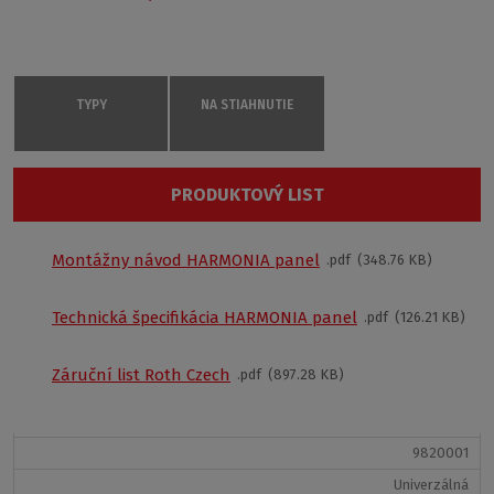
TYPY
NA STIAHNUTIE
Čelný panel HARMONIA 150
PRODUKTOVÝ LIST
9800001
Univerzálná
Montážny návod HARMONIA panel
pdf
348.76 KB
Podobné produkty:
1500 × 560
€ 191
Technická špecifikácia HARMONIA panel
pdf
126.21 KB
Kúpiť na eshopu
Záruční list Roth Czech
pdf
897.28 KB
Čelný panel HARMONIA 160
9820001
Univerzálná