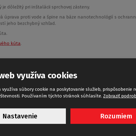
je dôležitý pri inštalácii sprchovej zásteny.
 úprava proti vode a špine na báze nanotechnológií s ochranný
stí jeho bezchybný vzhľad.
úta.
vého kúta
.
web využíva cookies
 využíva súbory cookie na poskytovanie služieb, prispôsobenie 
E-mail
*
E
števnosti. Používaním týchto stránok súhlasíte.
Zobraziť podro
Nastavenie
Rozumiem