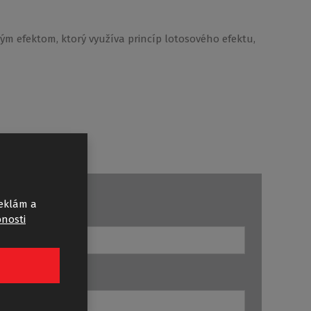
m efektom, ktorý využíva princíp lotosového efektu,
reklám a
-mail
bnosti