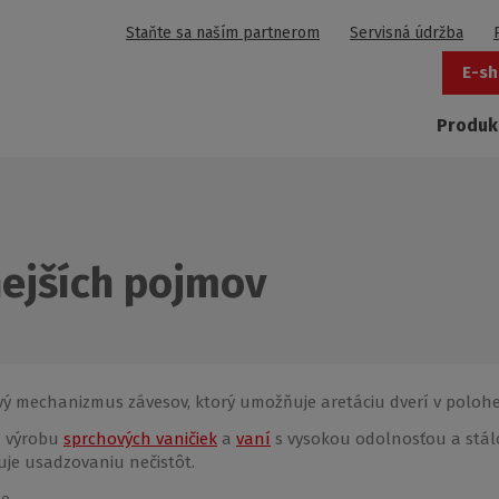
Staňte sa naším partnerom
Servisná údržba
E-sh
Produk
nejších pojmov
vý mechanizmus závesov, ktorý umožňuje aretáciu dverí v polohe
a výrobu
sprchových vaničiek
a
vaní
s vysokou odolnosťou a stálo
je usadzovaniu nečistôt.
e.