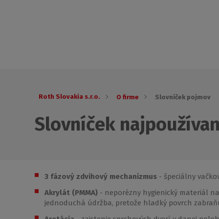
Roth Slovakia s.r.o.
O firme
Slovníček pojmov
Slovníček najpoužíva
3 fázový zdvihový mechanizmus
- špeciálny vačko
Akrylát (PMMA)
- neporézny hygienický materiál n
jednoduchá údržba, pretože hladký povrch zabraňu
Aretácia
- zaistenie sprchových dverí v danej poloh