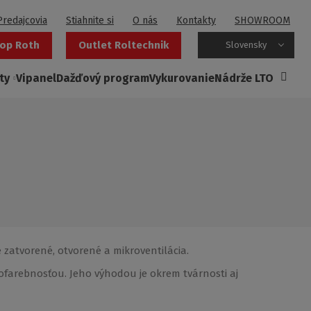
Predajcovia
Stiahnite si
O nás
Kontakty
SHOWROOM
op Roth
Outlet Roltechnik
Slovensky
ty
Vipanel
Dažďový program
Vykurovanie
Nádrže LTO
 zatvorené, otvorené a mikroventilácia.
farebnosťou. Jeho výhodou je okrem tvárnosti aj