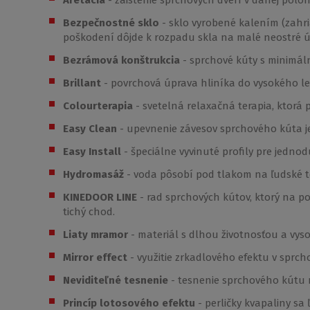
Bezpečnostné sklo
- sklo vyrobené kalením (zah
poškodení dôjde k rozpadu skla na malé neostré ú
Bezrámová konštrukcia
- sprchové kúty s minimál
Brillant
- povrchová úprava hliníka do vysokého le
Colourterapia
- svetelná relaxačná terapia, ktor
Easy Clean
- upevnenie závesov sprchového kúta j
Easy Install
- špeciálne vyvinuté profily pre jedno
Hydromasáž
- voda pôsobí pod tlakom na ľudské t
KINEDOOR LINE
- rad sprchových kútov, ktorý na p
tichý chod.
Liaty mramor
- materiál s dlhou životnosťou a vys
Mirror effect
- využitie zrkadlového efektu v sprc
Neviditeľné tesnenie
- tesnenie sprchového kútu n
Princíp lotosového efektu
- perličky kvapaliny sa