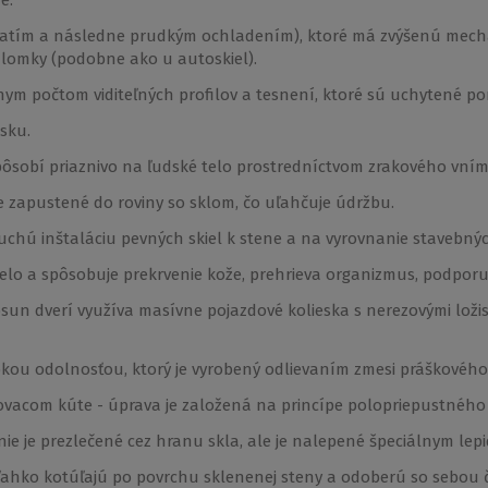
riatím a následne prudkým ochladením), ktoré má zvýšenú mecha
lomky (podobne ako u autoskiel).
nym počtom viditeľných profilov a tesnení, ktoré sú uchytené 
sku.
á pôsobí priaznivo na ľudské telo prostredníctvom zrakového vn
e zapustené do roviny so sklom, čo uľahčuje údržbu.
duchú inštaláciu pevných skiel k stene a na vyrovnanie stavebný
elo a spôsobuje prekrvenie kože, prehrieva organizmus, podporuj
osun dverí využíva masívne pojazdové kolieska s nerezovými lož
okou odolnosťou, ktorý je vyrobený odlievaním zmesi práškového
hovacom kúte - úprava je založená na princípe polopriepustného 
ie je prezlečené cez hranu skla, ale je nalepené špeciálnym le
 ľahko kotúľajú po povrchu sklenenej steny a odoberú so sebou ča