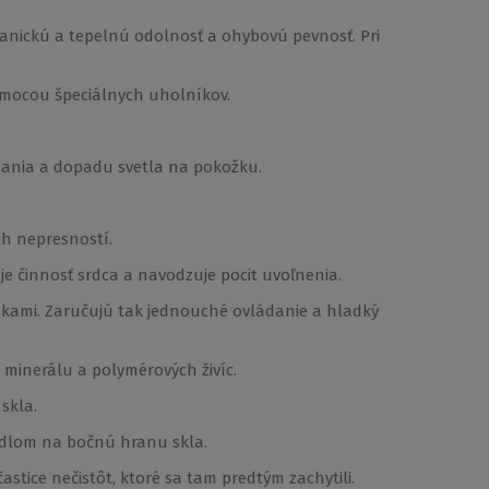
nickú a tepelnú odolnosť a ohybovú pevnosť. Pri
pomocou špeciálnych uholníkov.
ímania a dopadu svetla na pokožku.
ch nepresností.
e činnosť srdca a navodzuje pocit uvoľnenia.
iskami. Zaručujú tak jednouché ovládanie a hladký
 minerálu a polymérových živíc.
skla.
pidlom na bočnú hranu skla.
stice nečistôt, ktoré sa tam predtým zachytili.