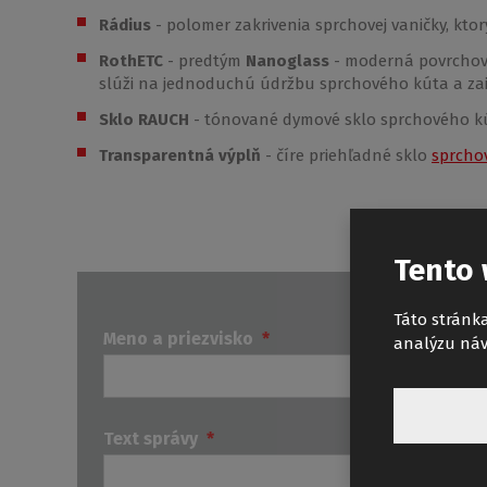
Rádius
- polomer zakrivenia sprchovej vaničky, ktorý 
RothETC
- predtým
Nanoglass
- moderná povrchová
slúži na jednoduchú údržbu sprchového kúta a zai
Sklo RAUCH
- tónované dymové sklo sprchového k
Transparentná výplň
- číre priehľadné sklo
sprcho
Tento 
Táto stránka
Meno a priezvisko
*
analýzu náv
Text správy
*