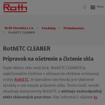
Roth Slovakia s.r.o.
Produkty
Príslušenstvo
RothETC CLEANER
RothETC CLEANER
Prípravok na ošetrenie a čistenie skla
Dajte Vášmu sklu nový lesk. RothETC CLEANER je
najúčinnejším čističom s oživovacím efektom ochrannej
vrstvy
RothETC
. Je špeciálne navrhnutý pre sklenené
výrobky a má navyše príjemnú vôňu. Tento čistič navyše
obsahuje komponenty RothETC a
aktivuje vodoodpudivý
efekt sklenených povrchov
. Viac informácií nájdete
tu
.