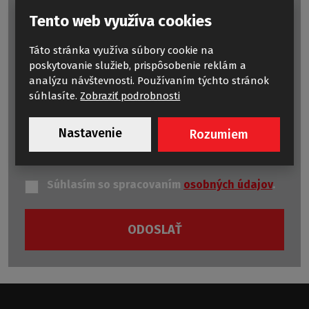
Text správy
*
Tento web využíva cookies
Táto stránka využíva súbory cookie na
poskytovanie služieb, prispôsobenie reklám a
analýzu návštevnosti. Používaním týchto stránok
súhlasíte.
Zobraziť podrobnosti
Nastavenie
Rozumiem
Položky označené hviezdičkou (
*
) sú povinné.
Súhlasím so spracovaním
osobných údajov
.
ODOSLAŤ
Formulár
sa
nepodarilo
odoslať