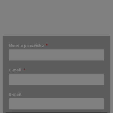
utierkou z mikrovlákna. A pri silnejšom znečistení stačí
v budúcnosti použiť opäť RothETC CLEANER. Vďaka jeho
rozprašovaču sa ľahko dostanete aj k ťažko prístupným
miestam. Je veľmi účinný, príjemne voní a je ekologický.
Meno a priezvisko
*
E-mail
*
E-mail