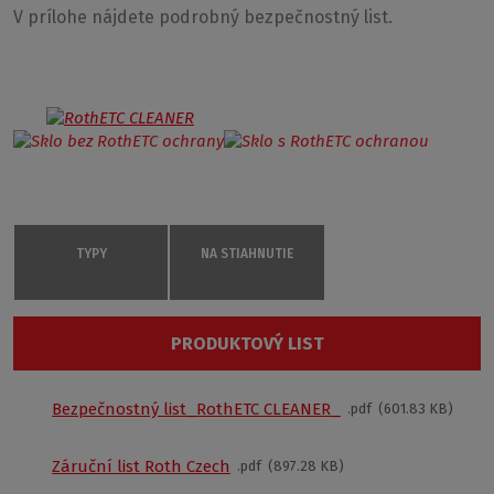
V prílohe nájdete podrobný bezpečnostný list.
TYPY
NA STIAHNUTIE
RothETC CLEANER
PRODUKTOVÝ LIST
5139810
Prípravok RothETC CLEANER je dodávaný v praktickom
500ml balení s pištoľovým rozprašovačom.
500 ml
Bezpečnostný list_RothETC CLEANER_
pdf
601.83 KB
Bežne odporúčame vždy sklo po použití sprchy
€ 17
opláchnuť bohatým prúdom čistej vody
. Po dlhšom
používaní kúta môžete preventívne minerály obsiahnuté
Záruční list Roth Czech
Kúpiť na eshopu
pdf
897.28 KB
vo vode a ostatné nečistoty ľahko odstraňovať mäkkou