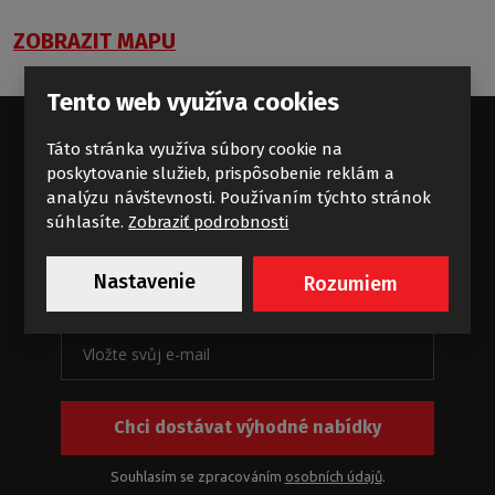
ZOBRAZIT MAPU
Tento web využíva cookies
Táto stránka využíva súbory cookie na
poskytovanie služieb, prispôsobenie reklám a
Standardní příliv koupelnových
analýzu návštevnosti. Používaním týchto stránok
súhlasíte.
Zobraziť podrobnosti
zajímavostí
Novinky a akce na e-mail
Nastavenie
Rozumiem
Chci dostávat výhodné nabídky
Souhlasím se zpracováním
osobních údajů
.