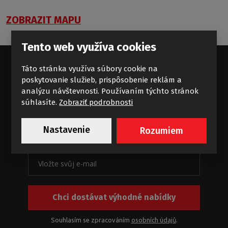
ZOBRAZIT MAPU
Tento web využíva cookies
Táto stránka využíva súbory cookie na
poskytovanie služieb, prispôsobenie reklám a
Standardní příliv koupelnových
analýzu návštevnosti. Používaním týchto stránok
súhlasíte.
Zobraziť podrobnosti
zajímavostí
Novinky a akce na e-mail
Nastavenie
Rozumiem
Chci dostávat výhodné nabídky
Souhlasím se zpracováním
osobních údajů
.