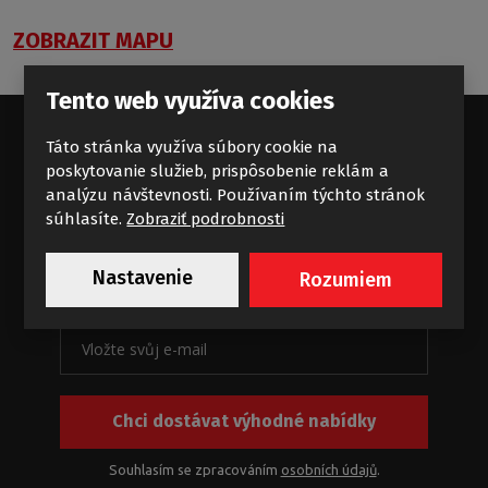
ZOBRAZIT MAPU
Tento web využíva cookies
Táto stránka využíva súbory cookie na
poskytovanie služieb, prispôsobenie reklám a
Standardní příliv koupelnových
analýzu návštevnosti. Používaním týchto stránok
súhlasíte.
Zobraziť podrobnosti
zajímavostí
Novinky a akce na e-mail
Nastavenie
Rozumiem
Chci dostávat výhodné nabídky
Souhlasím se zpracováním
osobních údajů
.