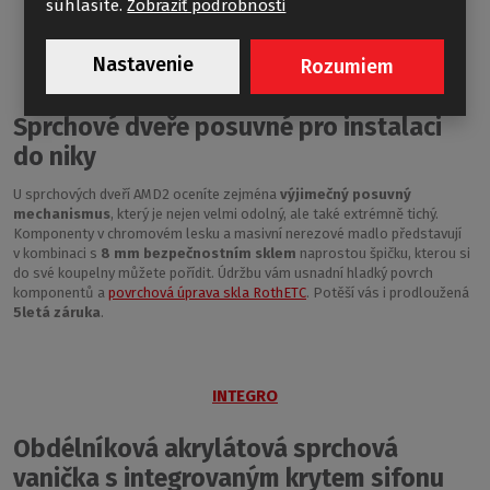
súhlasíte.
Zobraziť podrobnosti
Nastavenie
Rozumiem
AMD2
Sprchové dveře posuvné pro instalaci
do niky
U sprchových dveří AMD2 oceníte zejména
výjimečný posuvný
mechanismus
, který je nejen velmi odolný, ale také extrémně tichý.
Komponenty v chromovém lesku a masivní nerezové madlo představují
v kombinaci s
8 mm bezpečnostním sklem
naprostou špičku, kterou si
do své koupelny můžete pořídit. Údržbu vám usnadní hladký povrch
komponentů a
povrchová úprava skla RothETC
. Potěší vás i prodloužená
5letá záruka
.
INTEGRO
Obdélníková akrylátová sprchová
vanička s integrovaným krytem sifonu