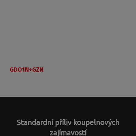
GDO1N+GZN
Standardní příliv koupelnových
zajímavostí