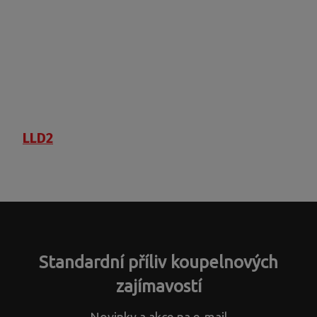
LLD2
Standardní příliv koupelnových
zajímavostí
Novinky a akce na e-mail