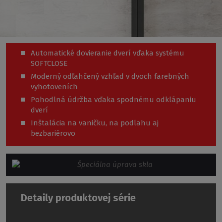
Automatické dovieranie dverí vďaka systému
SOFTCLOSE
Moderný odľahčený vzhľad v dvoch farebných
vyhotoveních
Pohodlná údržba vďaka spodnému odklápaniu
dverí
Inštalácia na vaničku, na podlahu aj
bezbariérovo
Detaily produktovej série