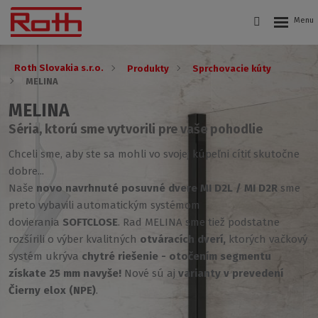
Roth Slovakia s.r.o.
Produkty
Sprchovacie kúty
MELINA
MELINA
Séria, ktorú sme vytvorili pre vaše pohodlie
Chceli sme, aby ste sa mohli vo svojej kúpeľni cítiť skutočne
dobre...
Naše
novo navrhnuté posuvné dvere MI D2L / MI D2R
sme
preto vybavili automatickým systémom
dovierania
SOFTCLOSE
. Rad MELINA sme tiež podstatne
rozšírili o výber kvalitných
otváracích dverí,
ktorých vačkový
systém ukrýva
chytré riešenie - otočením segmentu
získate 25 mm navyše!
Nové sú aj
varianty v prevedení
Čierny elox (NPE)
.