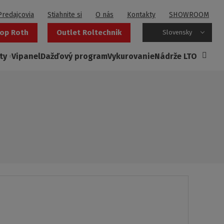
Predajcovia
Stiahnite si
O nás
Kontakty
SHOWROOM
op Roth
Outlet Roltechnik
Slovensky
ty
Vipanel
Dažďový program
Vykurovanie
Nádrže LTO