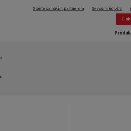
Staňte sa naším partnerom
Servisná údržba
E-sh
Produk
s.
.