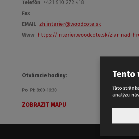
Telefón
+421 910 272 418
Fax
EMAIL
zh.interier@woodcote.sk
Www
https://interier.woodcote.sk/ziar-nad-
Tento 
Otváracie hodiny:
Táto stránka
Po-Pi:
8:00-16:30
analýzu náv
ZOBRAZIT MAPU