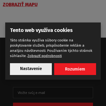
ZOBRAZIŤ MAPU
Tento web využíva cookies
Táto stránka využíva súbory cookie na
poskytovanie služieb, prispôsobenie reklám a
analýzu návštevnosti. Používaním týchto stránok
súhlasíte.
Zobraziť podrobnosti
Standardní příliv koupelnových
zajímavostí
Nastavenie
Rozumiem
Novinky a akce na e-mail