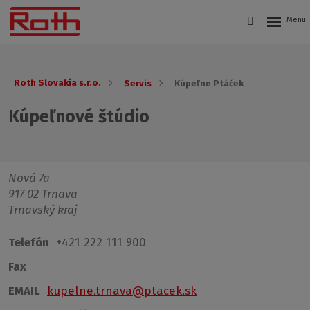
Roth Slovakia s.r.o.
Servis
Kúpeľne Ptáček
Kúpeľnové štúdio
Nová 7a
917 02 Trnava
Trnavský kraj
Telefón
+421 222 111 900
Fax
EMAIL
kupelne.trnava@ptacek.sk