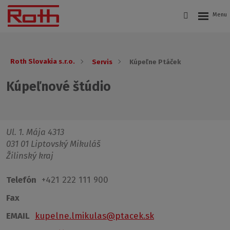
Roth Slovakia s.r.o.
Servis
Kúpeľne Ptáček
Kúpeľnové štúdio
Ul. 1. Mája 4313
031 01 Liptovský Mikuláš
Žilinský kraj
Telefón
+421 222 111 900
Fax
EMAIL
kupelne.lmikulas@ptacek.sk