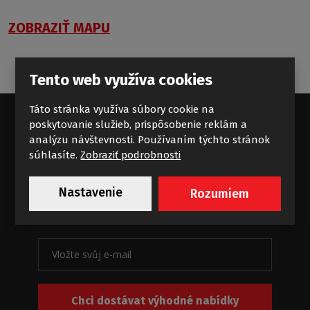
ZOBRAZIŤ MAPU
Tento web využíva cookies
Táto stránka využíva súbory cookie na
poskytovanie služieb, prispôsobenie reklám a
analýzu návštevnosti. Používaním týchto stránok
Standardní příliv koupelnových
súhlasíte.
Zobraziť podrobnosti
zajímavostí
Nastavenie
Rozumiem
Novinky a akce na e-mail
Chci dostávat výhodné nabídky