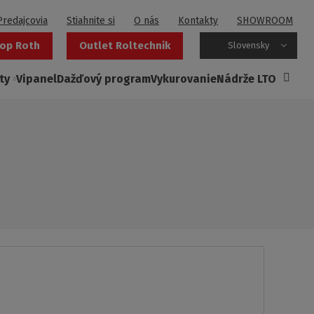
Predajcovia
Stiahnite si
O nás
Kontakty
SHOWROOM
op Roth
Outlet Roltechnik
Slovensky
ty
Vipanel
Dažďový program
Vykurovanie
Nádrže LTO