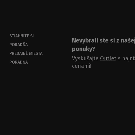
STIAHNITE SI
Nevybrali ste si z naše
PORADŇA
ponuky?
PREDAJNÉ MIESTA
Vyskúšajte
Outlet
s najni
PORADŇA
cenami!