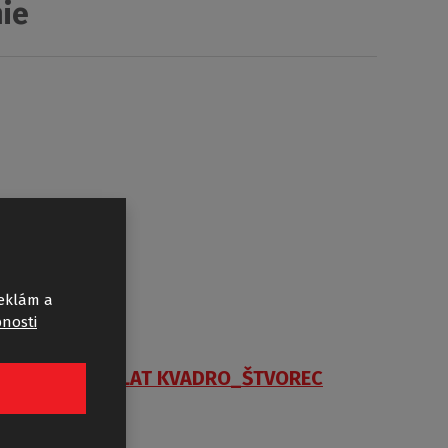
nie
reklám a
bnosti
FLAT KVADRO_ŠTVOREC