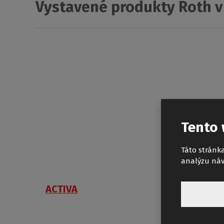
Vystavené produkty Roth v 
Tento 
Táto stránka
analýzu náv
ACTIVA
SWIN