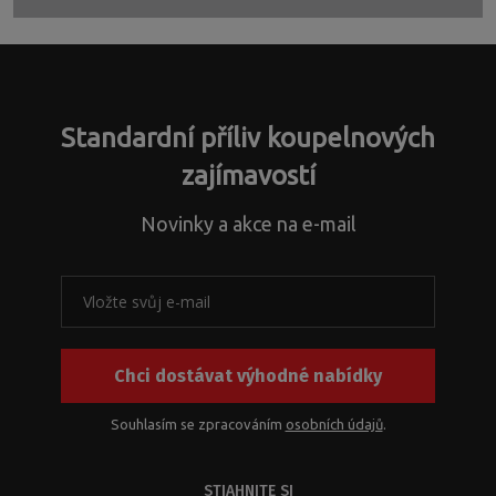
Formulár
sa
nepodarilo
odoslať
Standardní příliv koupelnových
zajímavostí
Novinky a akce na e-mail
Chci dostávat výhodné nabídky
Souhlasím se zpracováním
osobních údajů
.
STIAHNITE SI