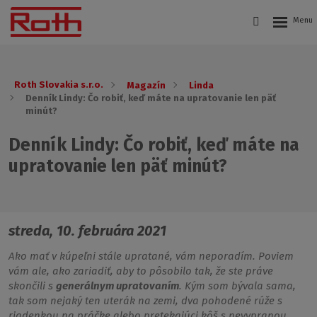
Roth Slovakia s.r.o.
Magazín
Linda
Denník Lindy: Čo robiť, keď máte na upratovanie len päť
minút?
Denník Lindy: Čo robiť, keď máte na
upratovanie len päť minút?
streda, 10. februára 2021
Ako mať v kúpeľni stále upratané, vám neporadím. Poviem
vám ale, ako zariadiť, aby to pôsobilo tak, že ste práve
skončili s
generálnym upratovaním
. Kým som bývala sama,
tak som nejaký ten uterák na zemi, dva pohodené rúže s
riadenkou na práčke alebo pretekajúci kôš s nevypranou