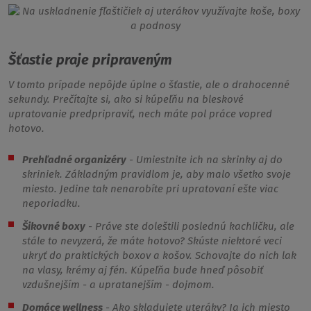
Šťastie praje pripraveným
V tomto prípade nepôjde úplne o šťastie, ale o drahocenné
sekundy. Prečítajte si, ako si kúpeľňu na bleskové
upratovanie predpripraviť, nech máte pol práce vopred
hotovo.
Prehľadné organizéry
- Umiestnite ich na skrinky aj do
skriniek. Základným pravidlom je, aby malo všetko svoje
miesto. Jedine tak nenarobíte pri upratovaní ešte viac
neporiadku.
Šikovné boxy
- Práve ste doleštili poslednú kachličku, ale
stále to nevyzerá, že máte hotovo? Skúste niektoré veci
ukryť do praktických boxov a košov. Schovajte do nich lak
na vlasy, krémy aj fén. Kúpeľňa bude hneď pôsobiť
vzdušnejším - a upratanejším - dojmom.
Domáce wellness
- Ako skladujete uteráky? Ja ich miesto