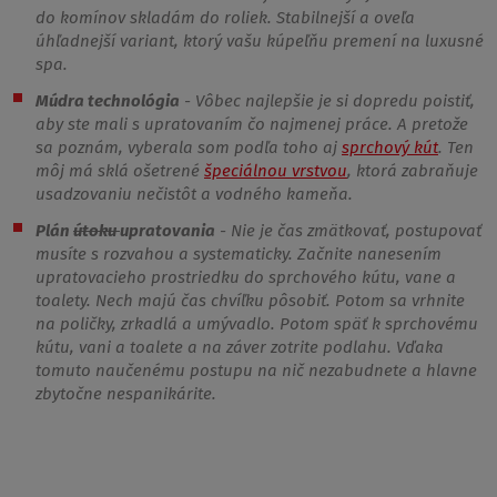
do komínov skladám do roliek. Stabilnejší a oveľa
úhľadnejší variant, ktorý vašu kúpeľňu premení na luxusné
spa.
Múdra technológia
- Vôbec najlepšie je si dopredu poistiť,
aby ste mali s upratovaním čo najmenej práce. A pretože
sa poznám, vyberala som podľa toho aj
sprchový kút
. Ten
môj má sklá ošetrené
špeciálnou vrstvou
, ktorá zabraňuje
usadzovaniu nečistôt a vodného kameňa.
Plán
útoku
upratovania
- Nie je čas zmätkovať, postupovať
musíte s rozvahou a systematicky. Začnite nanesením
upratovacieho prostriedku do sprchového kútu, vane a
toalety. Nech majú čas chvíľku pôsobiť. Potom sa vrhnite
na poličky, zrkadlá a umývadlo. Potom späť k sprchovému
kútu, vani a toalete a na záver zotrite podlahu. Vďaka
tomuto naučenému postupu na nič nezabudnete a hlavne
zbytočne nespanikárite.