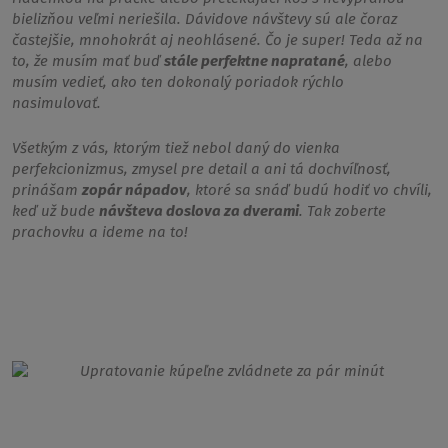
bielizňou veľmi neriešila. Dávidove návštevy sú ale čoraz
častejšie, mnohokrát aj neohlásené. Čo je super! Teda až na
to, že musím mať buď
stále perfektne napratané
, alebo
musím vedieť, ako ten dokonalý poriadok rýchlo
nasimulovať.
Všetkým z vás, ktorým tiež nebol daný do vienka
perfekcionizmus, zmysel pre detail a ani tá dochvíľnosť,
prinášam
zopár nápadov
, ktoré sa snáď budú hodiť vo chvíli,
keď už bude
návšteva doslova za dverami
. Tak zoberte
prachovku a ideme na to!