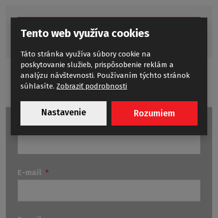
PREČÍTAJTE SI ĎALŠIE KÚPEĽŇOVÉ DENNÍKY
Tento web využíva cookies
Táto stránka využíva súbory cookie na
poskytovanie služieb, prispôsobenie reklám a
analýzu návštevnosti. Používaním týchto stránok
súhlasíte.
Zobraziť podrobnosti
Nastavenie
Rozumiem
Meno a priezvisko
*
E-mail
*