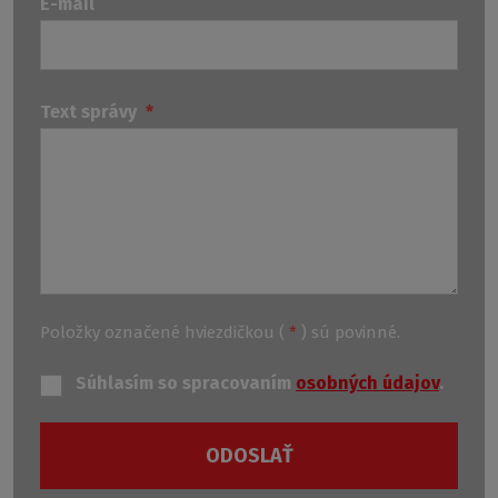
E-mail
Text správy
*
Položky označené hviezdičkou (
*
) sú povinné.
Súhlasím so spracovaním
osobných údajov
.
ODOSLAŤ